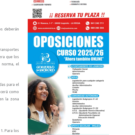
ros deberán
ransportes
era que los
 norma, el
das para el
lecerá como
en la zona
 1. Para los