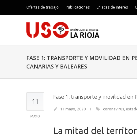
Ofertas de trabajo
Publicaciones
Enlaces de interés
C
FASE 1: TRANSPORTE Y MOVILIDAD EN P
CANARIAS Y BALEARES
Fase 1: transporte y movilidad en P
11
11 mayo, 2020
coronavirus
,
estad
MAYO
La mitad del territo