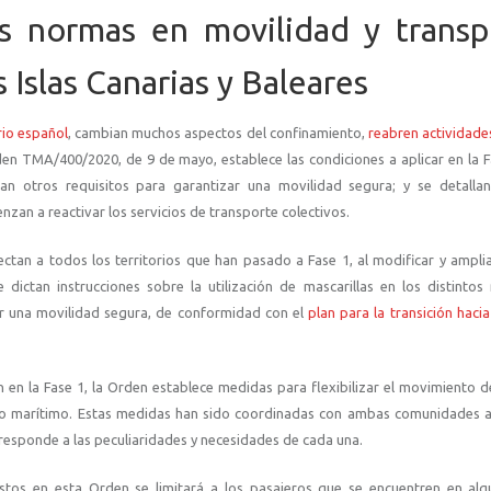
s normas en movilidad y transp
 Islas Canarias y Baleares
rio español
, cambian muchos aspectos del confinamiento,
reabren actividades
en TMA/400/2020, de 9 de mayo, establece las condiciones a aplicar en la F
an otros requisitos para garantizar una movilidad segura; y se detallan
zan a reactivar los servicios de transporte colectivos.
tan a todos los territorios que han pasado a Fase 1, al modificar y ampli
e dictan instrucciones sobre la utilización de mascarillas en los distinto
zar una movilidad segura, de conformidad con el
plan para la transición haci
n en la Fase 1, la Orden establece medidas para flexibilizar el movimiento 
como marítimo. Estas medidas han sido coordinadas con ambas comunidades
 responde a las peculiaridades y necesidades de cada una.
vistos en esta Orden se limitará a los pasajeros que se encuentren en al