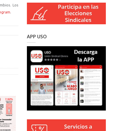
mbios. Los
legram
.
APP USO