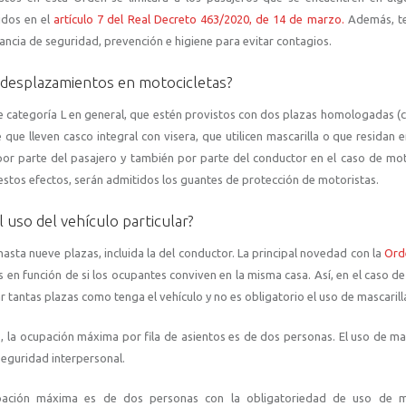
idos en el
artículo 7 del Real Decreto 463/2020, de 14 de marzo.
Además, t
ancia de seguridad, prevención e higiene para evitar contagios.
 desplazamientos en motocicletas?
de categoría L en general, que estén provistos con dos plazas homologadas (
que lleven casco integral con visera, que utilicen mascarilla o que residan 
 por parte del pasajero y también por parte del conductor en el caso de mot
estos efectos, serán admitidos los guantes de protección de motoristas.
uso del vehículo particular?
asta nueve plazas, incluida la del conductor. La principal novedad con la
Ord
as en función de si los ocupantes conviven en la misma casa. Así, en el caso d
 tantas plazas como tenga el vehículo y no es obligatorio el uso de mascarill
o, la ocupación máxima por fila de asientos es de dos personas. El uso de mas
seguridad interpersonal.
cupación máxima es de dos personas con la obligatoriedad de uso de ma