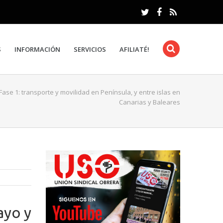
S
INFORMACIÓN
SERVICIOS
AFILIATÉ!
Fase 1: transporte y movilidad en Península, y entre islas en
Canarias y Baleares
ayo y