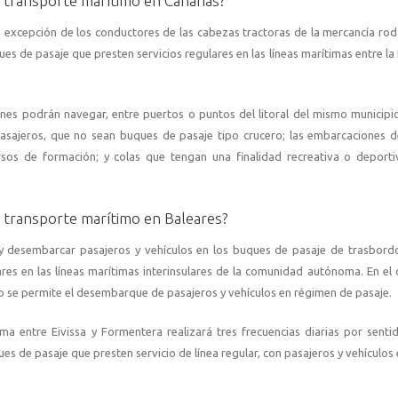
 transporte marítimo en Canarias?
 excepción de los conductores de las cabezas tractoras de la mercancía rod
 de pasaje que presten servicios regulares en las líneas marítimas entre la 
nes podrán navegar, entre puertos o puntos del litoral del mismo municipio
pasajeros, que no sean buques de pasaje tipo crucero; las embarcaciones 
ursos de formación; y colas que tengan una finalidad recreativa o deport
 transporte marítimo en Baleares?
 y desembarcar pasajeros y vehículos en los buques de pasaje de trasbor
res en las líneas marítimas interinsulares de la comunidad autónoma. En el 
olo se permite el desembarque de pasajeros y vehículos en régimen de pasaje.
ima entre Eivissa y Formentera realizará tres frecuencias diarias por senti
 de pasaje que presten servicio de línea regular, con pasajeros y vehículos