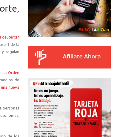
orte,
 del tercer
ase 1 de la
 y regulan
ar la
Orden
s medios de
a una nueva
de personas
 autónomas,
guno de los