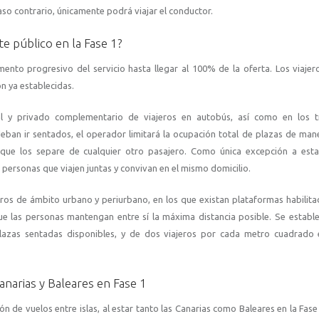
so contrario, únicamente podrá viajar el conductor.
e público en la Fase 1?
umento progresivo del servicio hasta llegar al 100% de la oferta. Los viaje
n ya establecidas.
onal y privado complementario de viajeros en autobús, así como en los t
deban ir sentados, el operador limitará la ocupación total de plazas de man
 que los separe de cualquier otro pasajero. Como única excepción a esta
personas que viajen juntas y convivan en el mismo domicilio.
eros de ámbito urbano y periurbano, en los que existan plataformas habilita
que las personas mantengan entre sí la máxima distancia posible. Se estab
plazas sentadas disponibles, y de dos viajeros por cada metro cuadrado 
anarias y Baleares en Fase 1
ón de vuelos entre islas, al estar tanto las Canarias como Baleares en la Fase