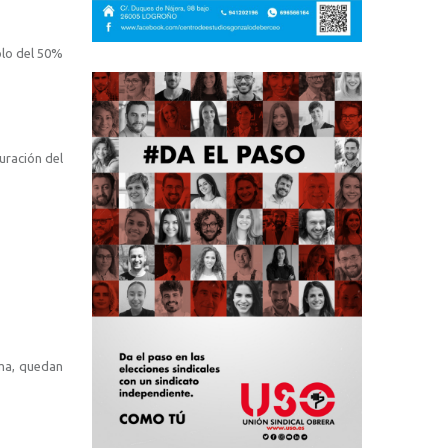
olo del 50%
uración del
rma, quedan