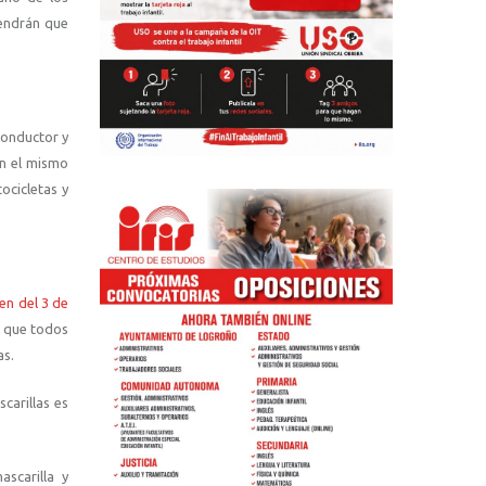
endrán que
conductor y
en el mismo
ocicletas y
en del 3 de
e que todos
as.
carillas es
scarilla y