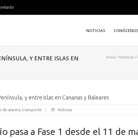
ontacto
NOTICIAS
CONÓCENO
Inicio
/
Noticias
/
ENÍNSULA, Y ENTRE ISLAS EN
enínsula, y entre islas en Canarias y Baleares
o de alarma
,
transporte
Noticias
rio pasa a Fase 1 desde el 11 de m