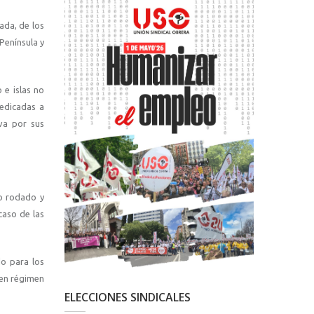
ada, de los
Península y
 e islas no
dedicadas a
iva por sus
do rodado y
caso de las
do para los
 en régimen
ELECCIONES SINDICALES