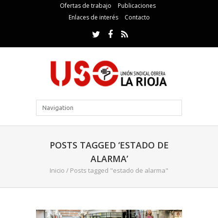
Ofertas de trabajo
Publicaciones
Enlaces de interés
Contacto
POSTS TAGGED ‘ESTADO DE
ALARMA’
Inicio
/
Posts tagged "estado de alarma"