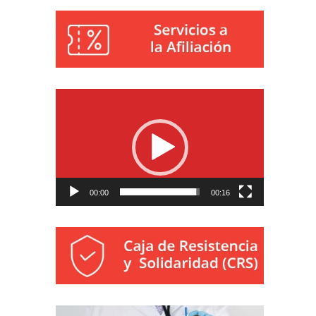
Reproductor
de
vídeo
00:00
00:16