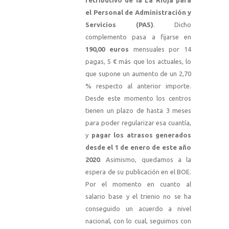
retributivo de la La Rioja para
el Per
s
onal de Administración y
Servicios (PAS)
. Dicho
complemento pasa a fijarse en
1
90,00 euros
mensuales por 14
pagas, 5 € más que los actuales, lo
que supone un aumento de un 2,70
% respecto al anterior importe.
Desde este momento los centros
tienen un plazo de hasta 3 meses
para poder regularizar esa cuantía,
y
pa
g
ar los atrasos generados
desde el 1 de enero de este año
2020
. Asimismo, quedamos a la
espera de su publicación en el BOE.
Por el momento en cuanto al
salario base y el trienio no se ha
conseguido un acuerdo a nivel
nacional, con lo cual, seguimos con