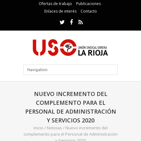
Ofertas de trabajo
Publicaciones
Enlaces de interés
Contacto
NUEVO INCREMENTO DEL
COMPLEMENTO PARA EL
PERSONAL DE ADMINISTRACIÓN
Y SERVICIOS 2020
Inicio
/
Noticias
/
Nuevo incremento del
complemento para el Personal de Administración
y Servicios 2020