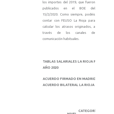
los importes del 2019, que fueron
publicados en el BOE del
15/2/2020. Como siempre, podéis
contar con FEUSO La Rioja para
calcular los atrasos originados, a
través de los canales de
comunicación habituales.
TABLAS SALARIALES LA RIOJA PARA EL PE
AÑO 2020
ACUERDO FIRMADO EN MADRID EL 19/12/201
ACUERDO BILATERAL LA RIOJA FIRMADO EL
CATEGORÍA
SA
NIVEL