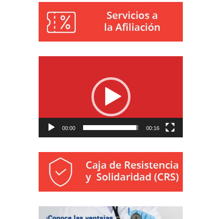
Reproductor
de
vídeo
00:00
00:16