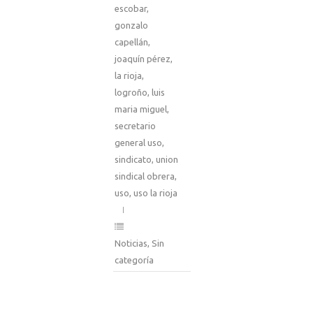
escobar
,
gonzalo
capellán
,
joaquín pérez
,
la rioja
,
logroño
,
luis
maria miguel
,
secretario
general uso
,
sindicato
,
union
sindical obrera
,
uso
,
uso la rioja
Noticias
,
Sin
categoría